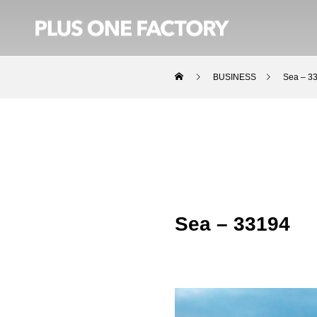
BUSINESS
Sea – 3
Sea – 33194
動
画
プ