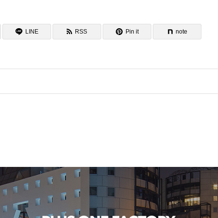
LINE
RSS
Pin it
note