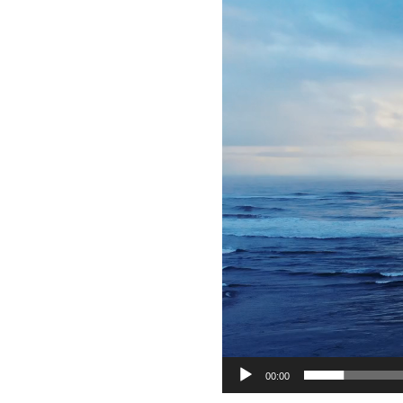
レ
ー
ヤ
ー
00:00