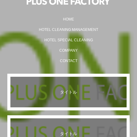
HOME
HOTEL CLEANING MANAGEMENT
HOTEL SPECIAL CLEANING
COMPANY
CONTACT
タイトル
タイトル