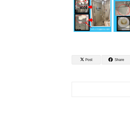
Post
Share