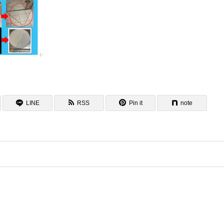
LINE
RSS
Pin it
note