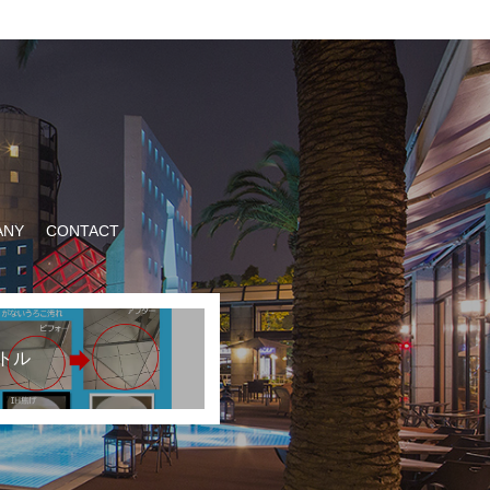
ANY
CONTACT
トル